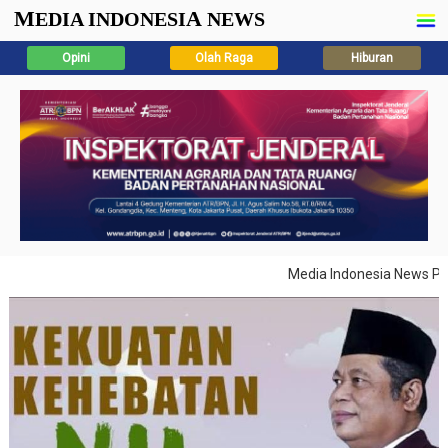
M
A
EDIA INDONESI
NEWS
Opini
Olah Raga
Hiburan
Media Indonesia News Pilar 