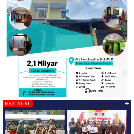
N A S I O N A L