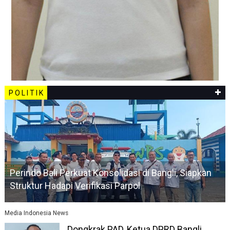
P O L I T I K
Perindo Bali Perkuat Konsolidasi di Bangli, Siapkan
Struktur Hadapi Verifikasi Parpol
Media Indonesia News
Dongkrak PAD, Ketua DPRD Bangli