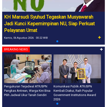
KH Marsudi Syuhud Tegaskan Musyawarah
Jadi Kunci Kepemimpinan NU, Siap Perkuat
Pelayanan Umat
Kamis, 06 Agustus 2026 00:22 WIB
BREAKING NEWS
Pengukuran Terjadwal ATR/BPN
Komunikasi Publik ATR/BPN
Pangkas Antrean, Warga Kini Bisa
Kembali Diakui, Raih Popular
Pilih Jadwal Ukur Tanah Sendiri
Government Institutions Award
2026