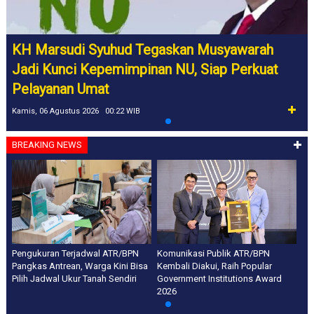
KH Marsudi Syuhud Tegaskan Musyawarah
Jadi Kunci Kepemimpinan NU, Siap Perkuat
Pelayanan Umat
Kamis, 06 Agustus 2026 00:22 WIB
BREAKING NEWS
Pengukuran Terjadwal ATR/BPN
Komunikasi Publik ATR/BPN
Pangkas Antrean, Warga Kini Bisa
Kembali Diakui, Raih Popular
Pilih Jadwal Ukur Tanah Sendiri
Government Institutions Award
2026