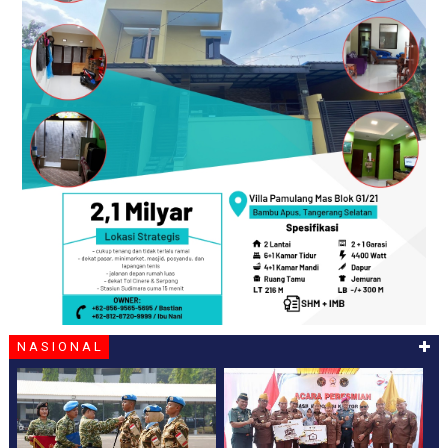
N A S I O N A L