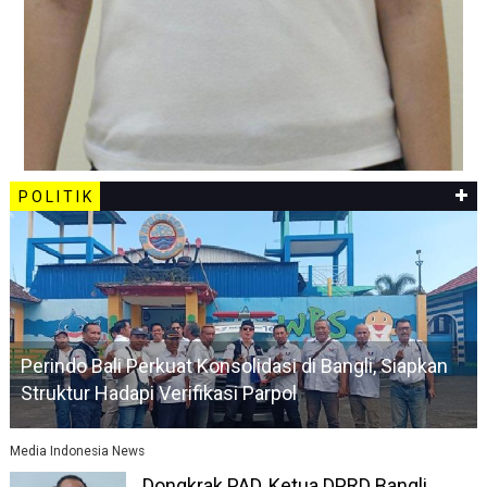
P O L I T I K
Perindo Bali Perkuat Konsolidasi di Bangli, Siapkan
Struktur Hadapi Verifikasi Parpol
Media Indonesia News
Dongkrak PAD, Ketua DPRD Bangli