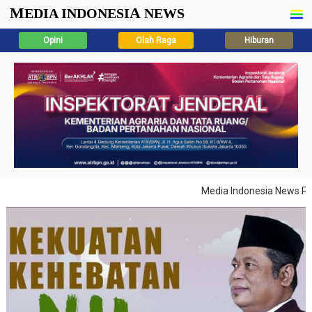
M
A
EDIA INDONESI
NEWS
Opini
Olah Raga
Hiburan
Media Indonesia News Pilar 