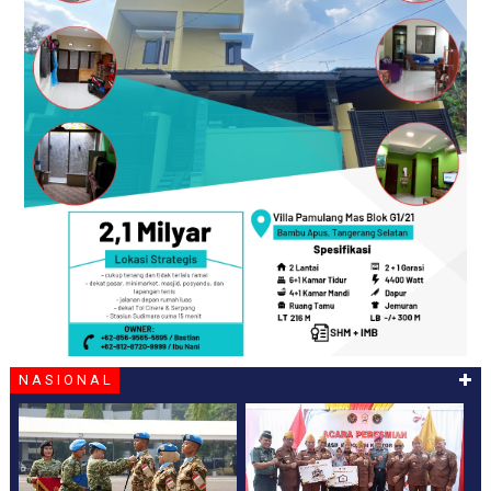
N A S I O N A L