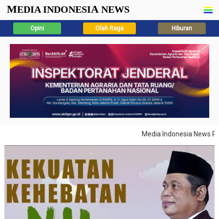
M
A
EDIA INDONESI
NEWS
Opini
Olah Raga
Hiburan
Media Indonesia News Pilar 