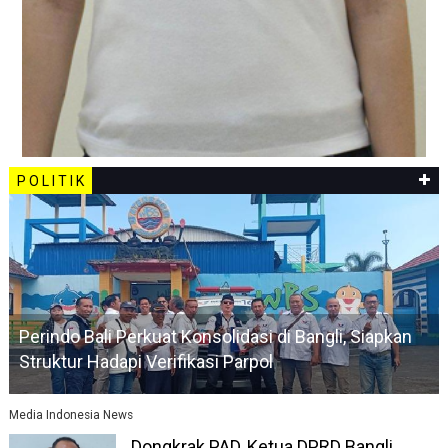
P O L I T I K
Perindo Bali Perkuat Konsolidasi di Bangli, Siapkan
Struktur Hadapi Verifikasi Parpol
Media Indonesia News
Dongkrak PAD, Ketua DPRD Bangli