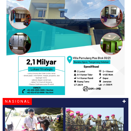
N A S I O N A L