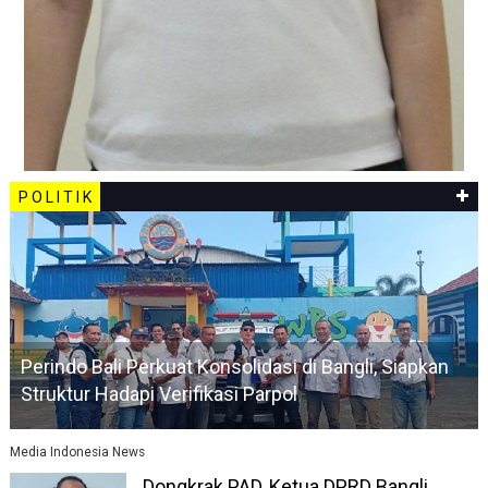
P O L I T I K
Perindo Bali Perkuat Konsolidasi di Bangli, Siapkan
Struktur Hadapi Verifikasi Parpol
Media Indonesia News
Dongkrak PAD, Ketua DPRD Bangli