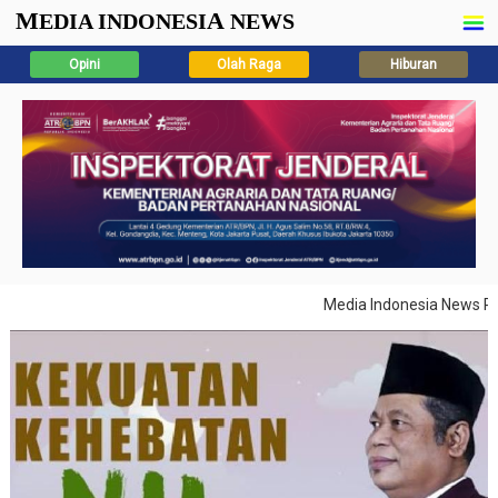
M
A
EDIA INDONESI
NEWS
Opini
Olah Raga
Hiburan
Media Indonesia News Pilar