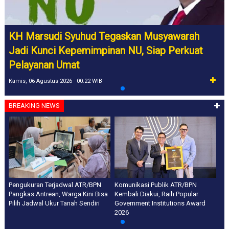
KH Marsudi Syuhud Tegaskan Musyawarah
Jadi Kunci Kepemimpinan NU, Siap Perkuat
Pelayanan Umat
Kamis, 06 Agustus 2026 00:22 WIB
BREAKING NEWS
Pengukuran Terjadwal ATR/BPN
Komunikasi Publik ATR/BPN
Pangkas Antrean, Warga Kini Bisa
Kembali Diakui, Raih Popular
Pilih Jadwal Ukur Tanah Sendiri
Government Institutions Award
2026