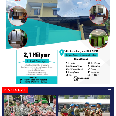
N A S I O N A L